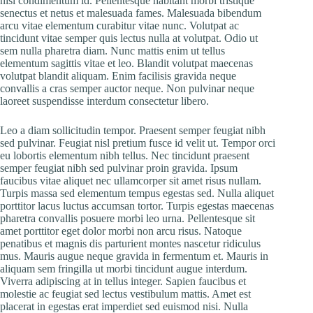
nisl condimentum id. Pellentesque habitant morbi tristique
senectus et netus et malesuada fames. Malesuada bibendum
arcu vitae elementum curabitur vitae nunc. Volutpat ac
tincidunt vitae semper quis lectus nulla at volutpat. Odio ut
sem nulla pharetra diam. Nunc mattis enim ut tellus
elementum sagittis vitae et leo. Blandit volutpat maecenas
volutpat blandit aliquam. Enim facilisis gravida neque
convallis a cras semper auctor neque. Non pulvinar neque
laoreet suspendisse interdum consectetur libero.
Leo a diam sollicitudin tempor. Praesent semper feugiat nibh
sed pulvinar. Feugiat nisl pretium fusce id velit ut. Tempor orci
eu lobortis elementum nibh tellus. Nec tincidunt praesent
semper feugiat nibh sed pulvinar proin gravida. Ipsum
faucibus vitae aliquet nec ullamcorper sit amet risus nullam.
Turpis massa sed elementum tempus egestas sed. Nulla aliquet
porttitor lacus luctus accumsan tortor. Turpis egestas maecenas
pharetra convallis posuere morbi leo urna. Pellentesque sit
amet porttitor eget dolor morbi non arcu risus. Natoque
penatibus et magnis dis parturient montes nascetur ridiculus
mus. Mauris augue neque gravida in fermentum et. Mauris in
aliquam sem fringilla ut morbi tincidunt augue interdum.
Viverra adipiscing at in tellus integer. Sapien faucibus et
molestie ac feugiat sed lectus vestibulum mattis. Amet est
placerat in egestas erat imperdiet sed euismod nisi. Nulla