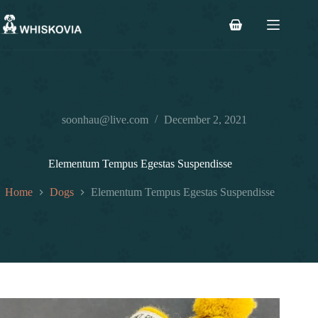
Skip
to
Shopping
content
cart
soonhau@live.com
December 2, 2021
Elementum Tempus Egestas Suspendisse
Home
Dogs
Elementum Tempus Egestas Suspendisse