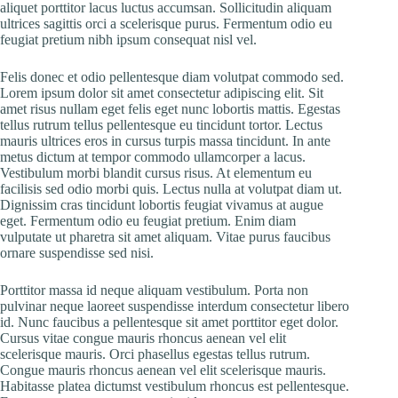
aliquet porttitor lacus luctus accumsan. Sollicitudin aliquam
ultrices sagittis orci a scelerisque purus. Fermentum odio eu
feugiat pretium nibh ipsum consequat nisl vel.
Felis donec et odio pellentesque diam volutpat commodo sed.
Lorem ipsum dolor sit amet consectetur adipiscing elit. Sit
amet risus nullam eget felis eget nunc lobortis mattis. Egestas
tellus rutrum tellus pellentesque eu tincidunt tortor. Lectus
mauris ultrices eros in cursus turpis massa tincidunt. In ante
metus dictum at tempor commodo ullamcorper a lacus.
Vestibulum morbi blandit cursus risus. At elementum eu
facilisis sed odio morbi quis. Lectus nulla at volutpat diam ut.
Dignissim cras tincidunt lobortis feugiat vivamus at augue
eget. Fermentum odio eu feugiat pretium. Enim diam
vulputate ut pharetra sit amet aliquam. Vitae purus faucibus
ornare suspendisse sed nisi.
Porttitor massa id neque aliquam vestibulum. Porta non
pulvinar neque laoreet suspendisse interdum consectetur libero
id. Nunc faucibus a pellentesque sit amet porttitor eget dolor.
Cursus vitae congue mauris rhoncus aenean vel elit
scelerisque mauris. Orci phasellus egestas tellus rutrum.
Congue mauris rhoncus aenean vel elit scelerisque mauris.
Habitasse platea dictumst vestibulum rhoncus est pellentesque.