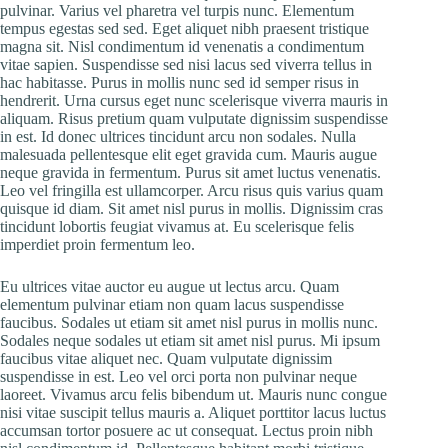
pulvinar. Varius vel pharetra vel turpis nunc. Elementum
tempus egestas sed sed. Eget aliquet nibh praesent tristique
magna sit. Nisl condimentum id venenatis a condimentum
vitae sapien. Suspendisse sed nisi lacus sed viverra tellus in
hac habitasse. Purus in mollis nunc sed id semper risus in
hendrerit. Urna cursus eget nunc scelerisque viverra mauris in
aliquam. Risus pretium quam vulputate dignissim suspendisse
in est. Id donec ultrices tincidunt arcu non sodales. Nulla
malesuada pellentesque elit eget gravida cum. Mauris augue
neque gravida in fermentum. Purus sit amet luctus venenatis.
Leo vel fringilla est ullamcorper. Arcu risus quis varius quam
quisque id diam. Sit amet nisl purus in mollis. Dignissim cras
tincidunt lobortis feugiat vivamus at. Eu scelerisque felis
imperdiet proin fermentum leo.
Eu ultrices vitae auctor eu augue ut lectus arcu. Quam
elementum pulvinar etiam non quam lacus suspendisse
faucibus. Sodales ut etiam sit amet nisl purus in mollis nunc.
Sodales neque sodales ut etiam sit amet nisl purus. Mi ipsum
faucibus vitae aliquet nec. Quam vulputate dignissim
suspendisse in est. Leo vel orci porta non pulvinar neque
laoreet. Vivamus arcu felis bibendum ut. Mauris nunc congue
nisi vitae suscipit tellus mauris a. Aliquet porttitor lacus luctus
accumsan tortor posuere ac ut consequat. Lectus proin nibh