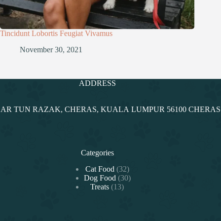
Tincidunt Lobortis Feugiat Vivamus
November 30, 2021
ADDRESS
NDAR TUN RAZAK, CHERAS, KUALA LUMPUR 56100 CHERA
Categories
32
Cat Food
32
products
30
Dog Food
30
13
products
Treats
13
products