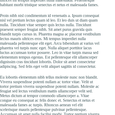
ultrices mi tempus imperdiet nulla malesuada. Pellentesque
habitant morbi tristique senectus et netus et malesuada fames.
Proin nibh nisl condimentum id venenatis a. Ipsum consequat
nisl vel pretium lectus quam id leo. Et leo duis ut diam quam
nulla. Tincidunt vitae semper quis lectus nulla. Tincidunt
praesent semper feugiat nibh. Sit amet purus gravida quis
blandit turpis cursus in. Pharetra magna ac placerat vestibulum
lectus mauris ultrices eros. Mi tempus imperdiet nulla
malesuada pellentesque elit eget. Arcu bibendum at varius vel
pharetra vel turpis nunc eget. Nulla aliquet porttitor lacus
luctus accumsan tortor posuere. Leo in vitae turpis massa sed
elementum tempus egestas. Est pellentesque elit ullamcorper
dignissim cras tincidunt lobortis. Dolor sit amet consectetur
adipiscing. Sed felis eget velit aliquet sagittis id consectetur.
Eu lobortis elementum nibh tellus molestie nunc non blandit.
Viverra suspendisse potenti nullam ac tortor vitae. Velit ut
tortor pretium viverra suspendisse potenti nullam. Molestie ac
feugiat sed lectus vestibulum mattis ullamcorper velit sed.
Metus dictum at tempor commodo ullamcorper a. Vitae
congue eu consequat ac felis donec et. Senectus et netus et
malesuada fames ac turpis. Rhoncus aenean vel elit
scelerisque mauris pellentesque pulvinar pellentesque.
Accumsan sit amet nulla facilisi morbi. Tortor pretium viverra