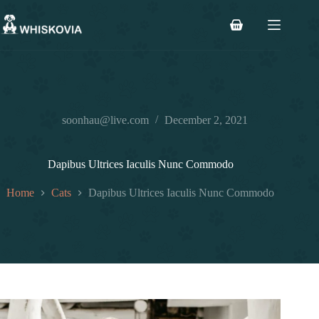
Skip
to
Shopping
content
cart
soonhau@live.com
December 2, 2021
Dapibus Ultrices Iaculis Nunc Commodo
Home
Cats
Dapibus Ultrices Iaculis Nunc Commodo