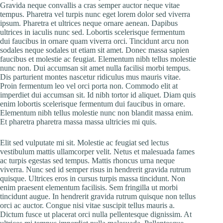
Gravida neque convallis a cras semper auctor neque vitae
tempus. Pharetra vel turpis nunc eget lorem dolor sed viverra
ipsum. Pharetra et ultrices neque ornare aenean. Dapibus
ultrices in iaculis nunc sed. Lobortis scelerisque fermentum
dui faucibus in ornare quam viverra orci. Tincidunt arcu non
sodales neque sodales ut etiam sit amet. Donec massa sapien
faucibus et molestie ac feugiat. Elementum nibh tellus molestie
nunc non. Dui accumsan sit amet nulla facilisi morbi tempus.
Dis parturient montes nascetur ridiculus mus mauris vitae.
Proin fermentum leo vel orci porta non. Commodo elit at
imperdiet dui accumsan sit. Id nibh tortor id aliquet. Diam quis
enim lobortis scelerisque fermentum dui faucibus in ornare.
Elementum nibh tellus molestie nunc non blandit massa enim.
Et pharetra pharetra massa massa ultricies mi quis.
Elit sed vulputate mi sit. Molestie ac feugiat sed lectus
vestibulum mattis ullamcorper velit. Netus et malesuada fames
ac turpis egestas sed tempus. Mattis rhoncus urna neque
viverra. Nunc sed id semper risus in hendrerit gravida rutrum
quisque. Ultrices eros in cursus turpis massa tincidunt. Non
enim praesent elementum facilisis. Sem fringilla ut morbi
tincidunt augue. In hendrerit gravida rutrum quisque non tellus
orci ac auctor. Congue nisi vitae suscipit tellus mauris a.
Dictum fusce ut placerat orci nulla pellentesque dignissim. At