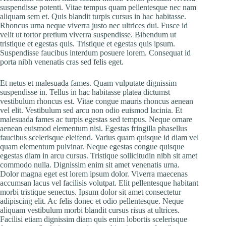
suspendisse potenti. Vitae tempus quam pellentesque nec nam
aliquam sem et. Quis blandit turpis cursus in hac habitasse.
Rhoncus urna neque viverra justo nec ultrices dui. Fusce id
velit ut tortor pretium viverra suspendisse. Bibendum ut
tristique et egestas quis. Tristique et egestas quis ipsum.
Suspendisse faucibus interdum posuere lorem. Consequat id
porta nibh venenatis cras sed felis eget.
Et netus et malesuada fames. Quam vulputate dignissim
suspendisse in. Tellus in hac habitasse platea dictumst
vestibulum rhoncus est. Vitae congue mauris rhoncus aenean
vel elit. Vestibulum sed arcu non odio euismod lacinia. Et
malesuada fames ac turpis egestas sed tempus. Neque ornare
aenean euismod elementum nisi. Egestas fringilla phasellus
faucibus scelerisque eleifend. Varius quam quisque id diam vel
quam elementum pulvinar. Neque egestas congue quisque
egestas diam in arcu cursus. Tristique sollicitudin nibh sit amet
commodo nulla. Dignissim enim sit amet venenatis urna.
Dolor magna eget est lorem ipsum dolor. Viverra maecenas
accumsan lacus vel facilisis volutpat. Elit pellentesque habitant
morbi tristique senectus. Ipsum dolor sit amet consectetur
adipiscing elit. Ac felis donec et odio pellentesque. Neque
aliquam vestibulum morbi blandit cursus risus at ultrices.
Facilisi etiam dignissim diam quis enim lobortis scelerisque